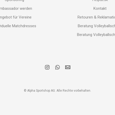
mbassador werden
Kontakt
ngebot für Vereine
Retouren & Reklamat
viduelle Matchdresses
Beratung Volleyballs
Beratung Volleyballsc
i
w
E
n
h
M
s
a
A
t
t
I
a
s
L
g
a
r
p
© Alpha Sportshop AG. Alle Rechte vorbehalten.
a
p
m