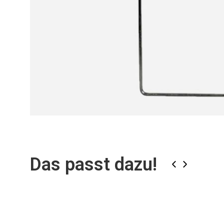
Zum
Anfang
der
Bildgalerie
Das passt dazu!
springen
‹
›