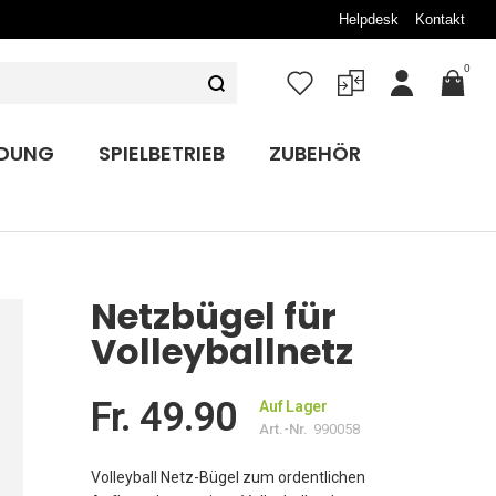
Helpdesk
Kontakt
0
Mein
Konto
IDUNG
SPIELBETRIEB
ZUBEHÖR
Netzbügel für
Volleyballnetz
Fr. 49.90
Auf Lager
Art.-Nr.
990058
Volleyball Netz-Bügel zum ordentlichen