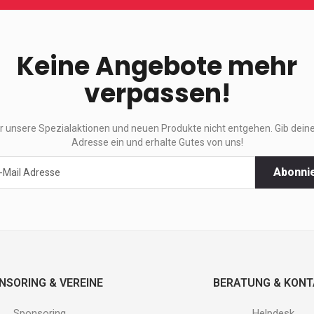
Keine Angebote mehr
verpassen!
ir unsere Spezialaktionen und neuen Produkte nicht entgehen. Gib deine
Adresse ein und erhalte Gutes von uns!
Abonni
ktionen
e
.
NSORING & VEREINE
BERATUNG & KON
Sponsoring
Helpdesk