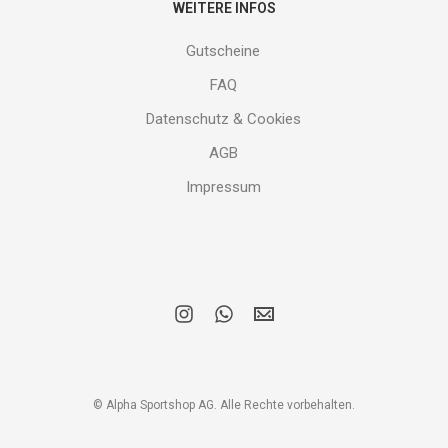
WEITERE INFOS
Gutscheine
FAQ
Datenschutz & Cookies
AGB
Impressum
i
w
E
n
h
M
s
a
A
t
t
I
a
s
L
g
a
r
p
© Alpha Sportshop AG. Alle Rechte vorbehalten.
a
p
m