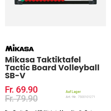
Zum
Anfang
der
Bildgalerie
springen
Mikasa Taktiktafel
Tactic Board Volleyball
SB-V
Fr. 69.90
Auf Lager
Fr. 79.90
Art.-Nr.
7500101271