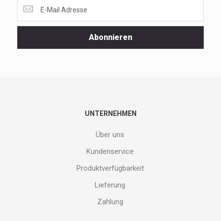
Lass
dir
unsere
Spezialaktionen
Abonnieren
und
neuen
Produkte
nicht
entgehen.
Gib
deine
E-
UNTERNEHMEN
Mail
Adresse
Über uns
ein
und
Kundenservice
erhalte
Produktverfügbarkeit
Gutes
von
Lieferung
uns!
Zahlung