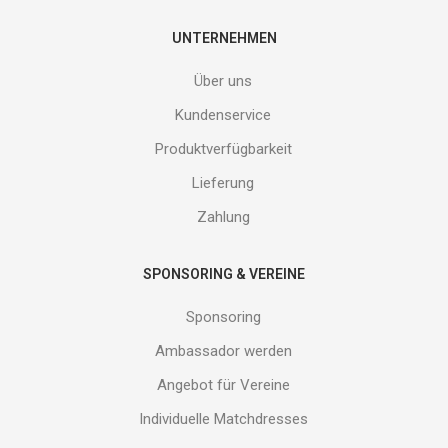
deine
E-
UNTERNEHMEN
Mail
Adresse
Über uns
ein
und
Kundenservice
erhalte
Produktverfügbarkeit
Gutes
von
Lieferung
uns!
Zahlung
SPONSORING & VEREINE
Sponsoring
Ambassador werden
Angebot für Vereine
Individuelle Matchdresses