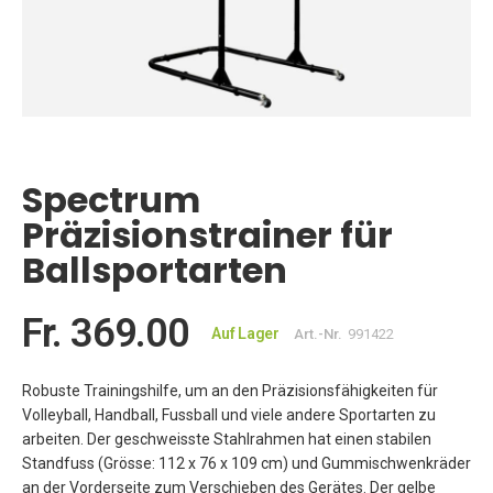
Zum
Anfang
der
Spectrum
Bildgalerie
springen
Präzisionstrainer für
Ballsportarten
Fr. 369.00
Auf Lager
Art.-Nr.
991422
Robuste Trainingshilfe, um an den Präzisionsfähigkeiten für
Volleyball, Handball, Fussball und viele andere Sportarten zu
arbeiten. Der geschweisste Stahlrahmen hat einen stabilen
Standfuss (Grösse: 112 x 76 x 109 cm) und Gummischwenkräder
an der Vorderseite zum Verschieben des Gerätes. Der gelbe