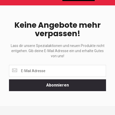
Keine Angebote mehr
verpassen!
Lass dir unsere Spezialaktionen und neuen Produkte nicht
entgehen. Gib deine E-Mail Adresse ein und erhalte Gutes
von uns!
Lass
dir
unsere
Spezialaktionen
Abonnieren
und
neuen
Produkte
nicht
entgehen.
Gib