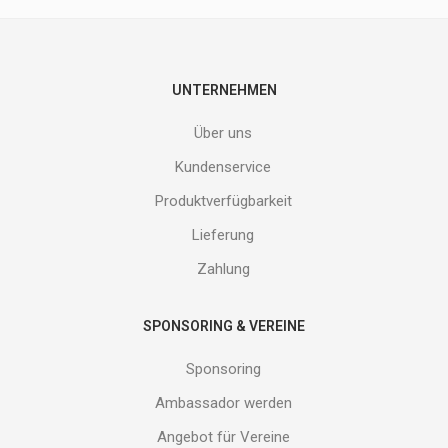
nicht
entgehen.
Gib
deine
E-
UNTERNEHMEN
Mail
Adresse
Über uns
ein
und
Kundenservice
erhalte
Produktverfügbarkeit
Gutes
von
Lieferung
uns!
Zahlung
SPONSORING & VEREINE
Sponsoring
Ambassador werden
Angebot für Vereine