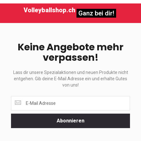
Volleyballshop.ch
Ganz bei dir!
Keine Angebote mehr
verpassen!
Lass dir unsere Spezialaktionen und neuen Produkte nicht
entgehen. Gib deine E-Mail Adresse ein und erhalte Gutes
von uns!
Lass
dir
unsere
Spezialaktionen
Abonnieren
und
neuen
Produkte