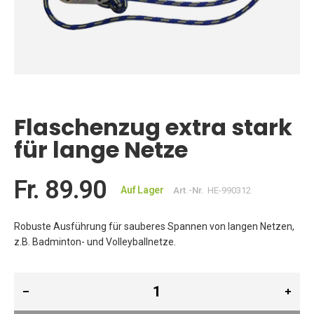
Zum
Anfang
der
Flaschenzug extra stark
Bildgalerie
springen
für lange Netze
Fr. 89.90
Auf Lager
Art.-Nr.
HE-990312
Robuste Ausführung für sauberes Spannen von langen Netzen,
z.B. Badminton- und Volleyballnetze.