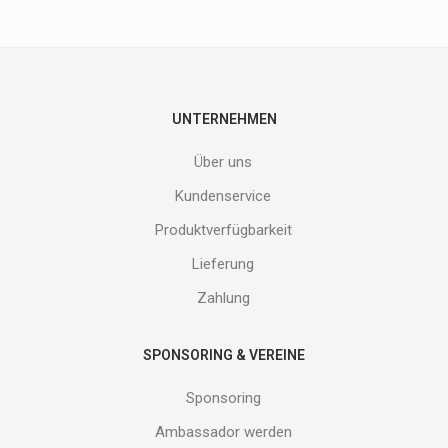
Produkte
nicht
entgehen.
Gib
deine
E-
UNTERNEHMEN
Mail
Adresse
Über uns
ein
und
Kundenservice
erhalte
Produktverfügbarkeit
Gutes
von
Lieferung
uns!
Zahlung
SPONSORING & VEREINE
Sponsoring
Ambassador werden