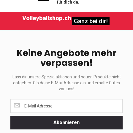
für dich da.
Volleyballshop.ch
Ganz bei dir!
Keine Angebote mehr
verpassen!
Lass dir unsere Spezialaktionen und neuen Produkte nicht
entgehen. Gib deine E-Mail Adresse ein und erhalte Gutes
von uns!
Lass
dir
unsere
Spezialaktionen
Abonnieren
und
neuen