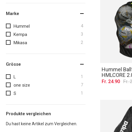
Marke
Artikel
4
Hummel
Artikel
3
Kempa
Artikel
2
Mikasa
Grösse
Hummel Ball
HMLCORE 2.0
Artikel
1
L
Fr. 24.90
Fr. 
Artikel
7
one size
Artikel
1
S
Produkte vergleichen
Du hast keine Artikel zum Vergleichen.