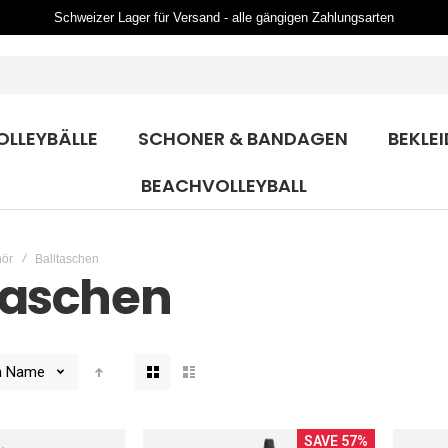
Schweizer Lager für Versand - alle gängigen Zahlungsarten
OLLEYBÄLLE
SCHONER & BANDAGEN
BEKLE
BEACHVOLLEYBALL
ör
Balltaschen
taschen
Anzeigen
h
Name
als
SAVE 57%