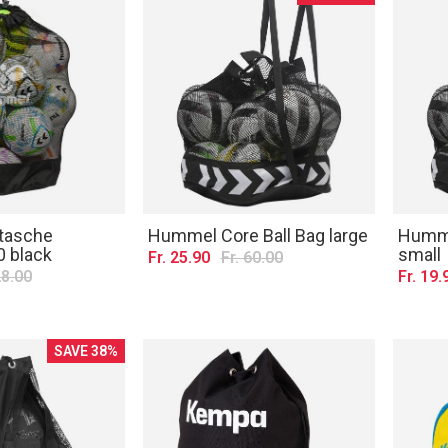
tasche
Hummel Core Ball Bag large
Humme
 black
small
Fr. 25.90
Fr. 60.00
28.00
Fr. 19.
SAVE 38%