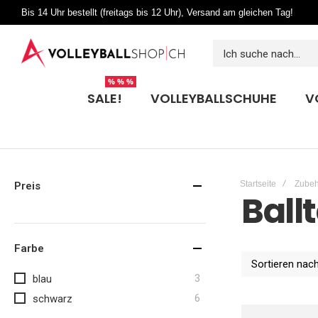
Bis 14 Uhr bestellt (freitags bis 12 Uhr), Versand am gleichen Tag!
% % %
SALE!
VOLLEYBALLSCHUHE
V
Startseite
Zubeh
Preis
Ball
Farbe
Sortieren nac
Artikel
3
blau
Artikel
6
schwarz