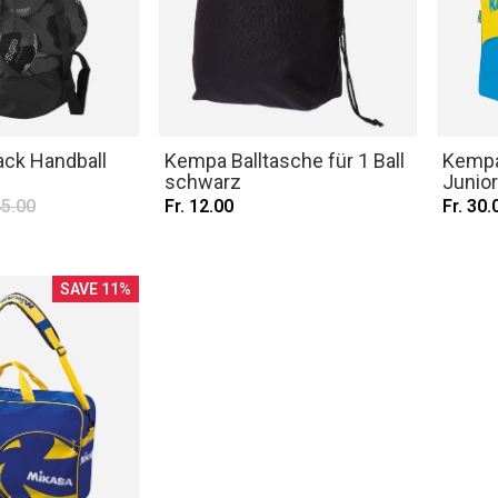
ack Handball
Kempa Balltasche für 1 Ball
Kempa
schwarz
Junio
45.00
Fr. 12.00
Fr. 30.
SAVE 11%