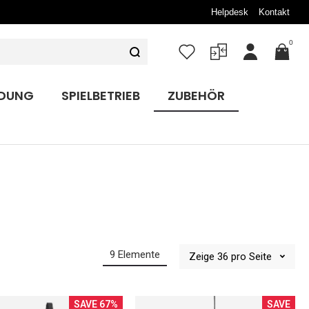
Helpdesk
Kontakt
0
Mein
Konto
IDUNG
SPIELBETRIEB
ZUBEHÖR
9
Elemente
Zeige
36
pro Seite
SAVE 67%
SAVE