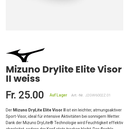
Zum
Anfang
der
Bildgalerie
springen
Mizuno Drylite Elite Visor
II weiss
Fr. 25.00
Auf Lager
Art.-Nr.
J2GW6002Z.01
Der
Mizuno DryLite Elite Visor II
ist ein leichter, atmungsaktiver
Sport-Visor, ideal für intensive Aktivitäten bei sonnigem Wetter.
Dank der Mizuno DryLite® Technologie wird Feuchtigkeit effektiv