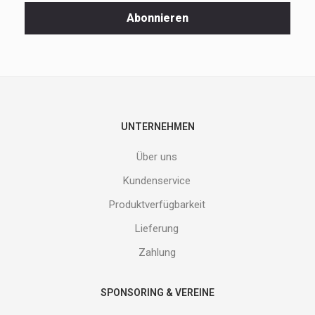
Spezialaktionen
Abonnieren
und
neuen
Produkte
nicht
entgehen.
Gib
deine
E-
UNTERNEHMEN
Mail
Adresse
Über uns
ein
und
Kundenservice
erhalte
Produktverfügbarkeit
Gutes
von
Lieferung
uns!
Zahlung
SPONSORING & VEREINE