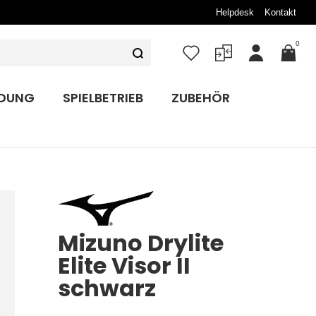
Helpdesk
Kontakt
0
Mein
Konto
IDUNG
SPIELBETRIEB
ZUBEHÖR
Mizuno Drylite
Elite Visor II
schwarz