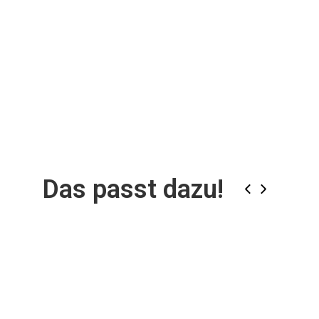
Das passt dazu!
‹
›