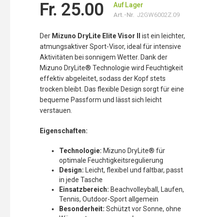
Fr. 25.00
Auf Lager
Art.-Nr.
J2GW6002Z.09
Der
Mizuno DryLite Elite Visor II
ist ein leichter,
atmungsaktiver Sport-Visor, ideal für intensive
Aktivitäten bei sonnigem Wetter. Dank der
Mizuno DryLite® Technologie wird Feuchtigkeit
effektiv abgeleitet, sodass der Kopf stets
trocken bleibt. Das flexible Design sorgt für eine
bequeme Passform und lässt sich leicht
verstauen.
Eigenschaften:
Technologie:
Mizuno DryLite® für
optimale Feuchtigkeitsregulierung
Design:
Leicht, flexibel und faltbar, passt
in jede Tasche
Einsatzbereich:
Beachvolleyball, Laufen,
Tennis, Outdoor-Sport allgemein
Besonderheit:
Schützt vor Sonne, ohne