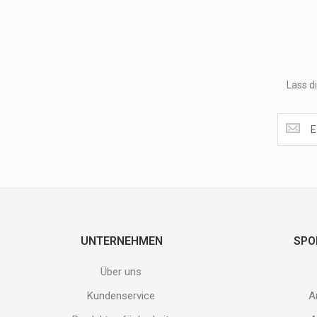
Lass d
Lass
dir
unsere
Speziala
und
neuen
Produkt
nicht
entgehen
UNTERNEHMEN
SPO
Gib
deine
Über uns
E-
Mail
Kundenservice
A
Adresse