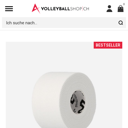
0
Mein
Konto
Ich
suche
nach...
Zum
BESTSELLER
Ende
der
Bildgalerie
springen