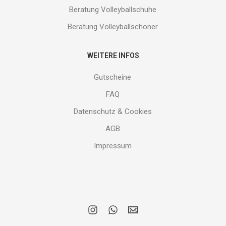
Beratung Volleyballschuhe
Beratung Volleyballschoner
WEITERE INFOS
Gutscheine
FAQ
Datenschutz & Cookies
AGB
Impressum
i
w
E
n
h
M