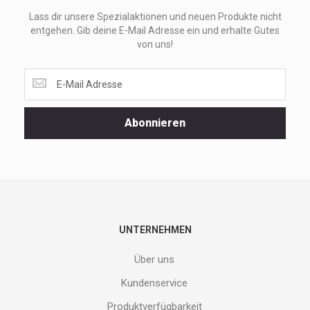
Lass dir unsere Spezialaktionen und neuen Produkte nicht
entgehen. Gib deine E-Mail Adresse ein und erhalte Gutes
von uns!
Lass
dir
unsere
Spezialaktionen
Abonnieren
und
neuen
Produkte
nicht
entgehen.
Gib
deine
E-
UNTERNEHMEN
Mail
Adresse
Über uns
ein
und
Kundenservice
erhalte
Produktverfügbarkeit
Gutes