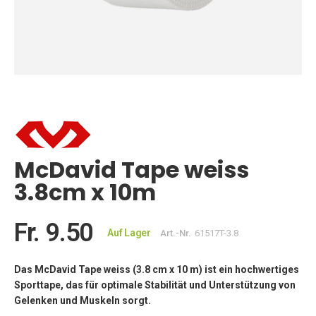
Zum
Anfang
der
Bildgalerie
springen
McDavid Tape weiss
3.8cm x 10m
Fr. 9.50
Auf Lager
Art.-Nr.
61517T-3.8
Das McDavid Tape weiss (3.8 cm x 10 m) ist ein hochwertiges
Sporttape, das für optimale Stabilität und Unterstützung von
Gelenken und Muskeln sorgt.