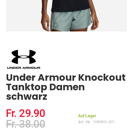
Zum
Anfang
der
Bildgalerie
springen
Under Armour Knockout
Tanktop Damen
schwarz
Fr. 29.90
Auf Lager
Fr. 38.00
Art.-Nr.
1389851-001