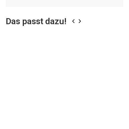
Das passt dazu!
‹
›