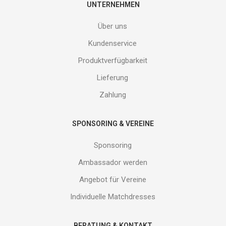
E-
UNTERNEHMEN
Mail
Adresse
Über uns
ein
und
Kundenservice
erhalte
Produktverfügbarkeit
Gutes
von
Lieferung
uns!
Zahlung
SPONSORING & VEREINE
Sponsoring
Ambassador werden
Angebot für Vereine
Individuelle Matchdresses
BERATUNG & KONTAKT