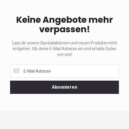
Keine Angebote mehr
verpassen!
Lass dir unsere Spezialaktionen und neuen Produkte nicht
entgehen. Gib deine E-Mail Adresse ein und erhalte Gutes
von uns!
Lass
dir
unsere
Spezialaktionen
Abonnieren
und
neuen
Produkte
nicht
entgehen.
Gib
deine