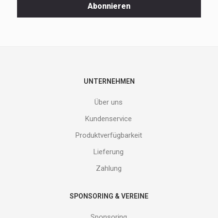
Spezialaktionen
Abonnieren
und
neuen
Produkte
nicht
entgehen.
Gib
deine
E-
UNTERNEHMEN
Mail
Adresse
Über uns
ein
und
Kundenservice
erhalte
Produktverfügbarkeit
Gutes
von
Lieferung
uns!
Zahlung
SPONSORING & VEREINE
Sponsoring