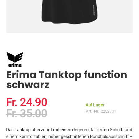
Zum
Anfang
der
Bildgalerie
springen
Erima Tanktop function
schwarz
Fr. 24.90
Auf Lager
Fr. 35.00
Art.-Nr.
2282301
Das Tanktop überzeugt mit einem legeren, taillierten Schnitt und
einem komfortablen, höher geschnittenen Rundhalsausschnitt –