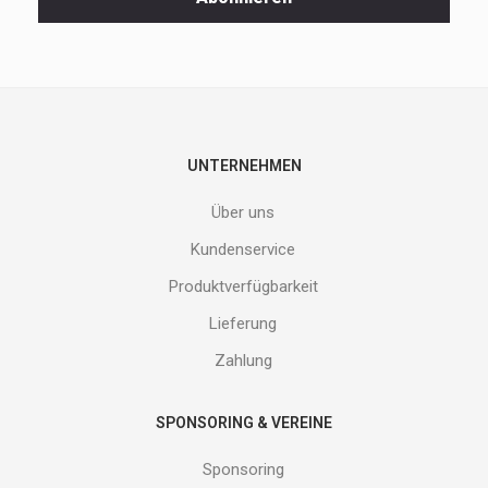
und
neuen
Produkte
nicht
entgehen.
Gib
deine
E-
UNTERNEHMEN
Mail
Adresse
Über uns
ein
und
Kundenservice
erhalte
Produktverfügbarkeit
Gutes
von
Lieferung
uns!
Zahlung
SPONSORING & VEREINE
Sponsoring