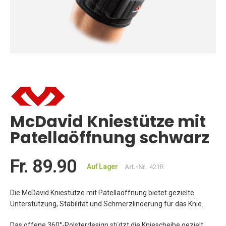
Zum
Anfang
der
Bildgalerie
springen
McDavid Kniestütze mit
Patellaöffnung schwarz
Fr. 89.90
Auf Lager
Art.-Nr.
421R
Die McDavid Kniestütze mit Patellaöffnung bietet gezielte
Unterstützung, Stabilität und Schmerzlinderung für das Knie.
Das offene 360°-Polsterdesign stützt die Kniescheibe gezielt,