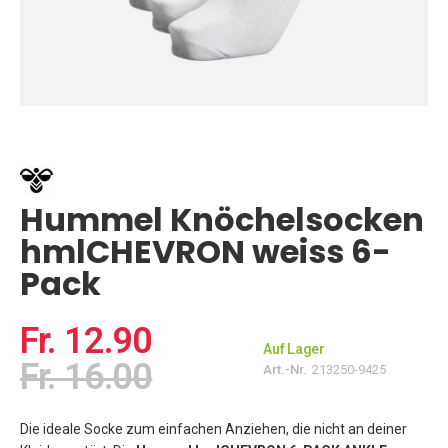
Zum
Anfang
der
Bildgalerie
springen
Hummel Knöchelsocken
hmlCHEVRON weiss 6-
Pack
Fr. 12.90
Auf Lager
Fr. 16.00
Art.-Nr.
213250-9425
Die ideale Socke zum einfachen Anziehen, die nicht an deiner