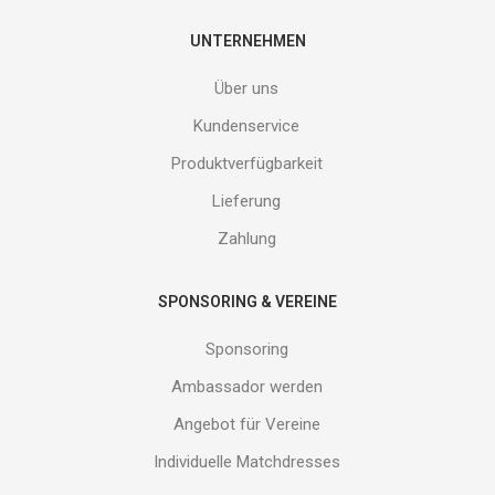
deine
E-
UNTERNEHMEN
Mail
Adresse
Über uns
ein
und
Kundenservice
erhalte
Produktverfügbarkeit
Gutes
von
Lieferung
uns!
Zahlung
SPONSORING & VEREINE
Sponsoring
Ambassador werden
Angebot für Vereine
Individuelle Matchdresses