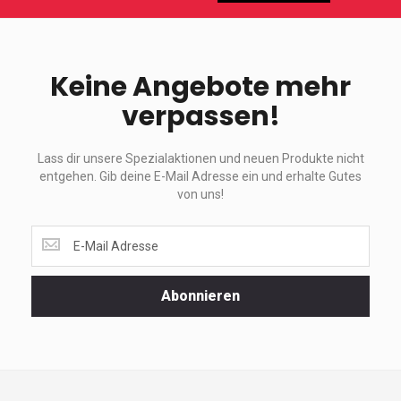
Keine Angebote mehr
verpassen!
Lass dir unsere Spezialaktionen und neuen Produkte nicht
entgehen. Gib deine E-Mail Adresse ein und erhalte Gutes
von uns!
Lass
dir
unsere
Spezialaktionen
Abonnieren
und
neuen
Produkte
nicht
entgehen.
Gib