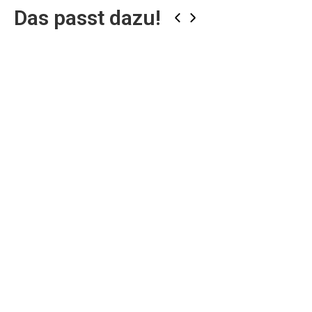
Das passt dazu!
‹
›