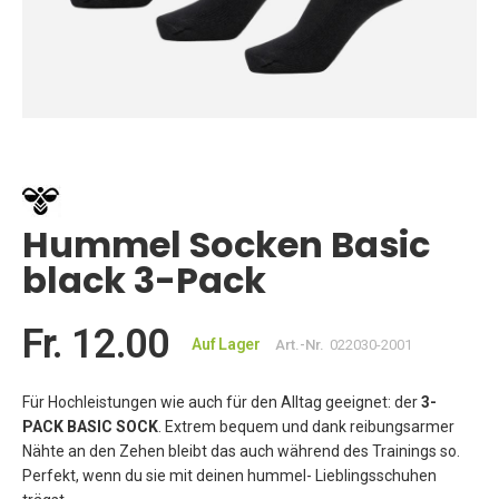
Zum
Anfang
der
Bildgalerie
springen
Hummel Socken Basic
black 3-Pack
Fr. 12.00
Auf Lager
Art.-Nr.
022030-2001
Für Hochleistungen wie auch für den Alltag geeignet: der
3-
PACK BASIC SOCK
. Extrem bequem und dank reibungsarmer
Nähte an den Zehen bleibt das auch während des Trainings so.
Perfekt, wenn du sie mit deinen hummel- Lieblingsschuhen