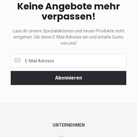
Keine Angebote mehr
verpassen!
Lass dir unsere Spezialaktionen und neuen Produkte nicht
entgehen. Gib deine E-Mail Adresse ein und erhalte Gutes
von uns!
Lass
dir
unsere
Spezialaktionen
Abonnieren
und
neuen
Produkte
nicht
entgehen.
Gib
deine
E-
UNTERNEHMEN
Mail
Adresse