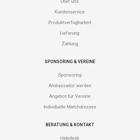
Über uns
ein
und
Kundenservice
erhalte
Produktverfügbarkeit
Gutes
von
Lieferung
uns!
Zahlung
SPONSORING & VEREINE
Sponsoring
Ambassador werden
Angebot für Vereine
Individuelle Matchdresses
BERATUNG & KONTAKT
Helpdesk