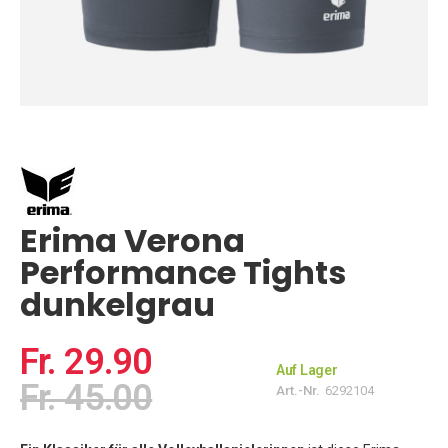
Zum
Anfang
der
Bildgalerie
springen
Erima Verona
Performance Tights
dunkelgrau
Fr. 29.90
Auf Lager
Fr. 45.00
Art.-Nr.
6292104