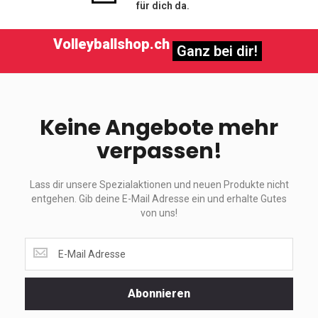
für dich da.
Volleyballshop.ch
Ganz bei dir!
Keine Angebote mehr
verpassen!
Lass dir unsere Spezialaktionen und neuen Produkte nicht
entgehen. Gib deine E-Mail Adresse ein und erhalte Gutes
von uns!
Lass
dir
unsere
Spezialaktionen
Abonnieren
und
neuen