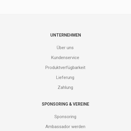
Produkte
nicht
entgehen.
Gib
deine
E-
UNTERNEHMEN
Mail
Adresse
Über uns
ein
und
Kundenservice
erhalte
Produktverfügbarkeit
Gutes
von
Lieferung
uns!
Zahlung
SPONSORING & VEREINE
Sponsoring
Ambassador werden