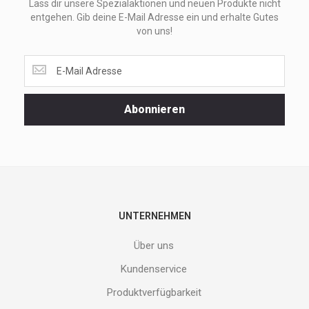
Lass dir unsere Spezialaktionen und neuen Produkte nicht
entgehen. Gib deine E-Mail Adresse ein und erhalte Gutes
von uns!
Lass
dir
unsere
Spezialaktionen
Abonnieren
und
neuen
Produkte
nicht
entgehen.
Gib
deine
E-
UNTERNEHMEN
Mail
Adresse
Über uns
ein
und
Kundenservice
erhalte
Produktverfügbarkeit
Gutes