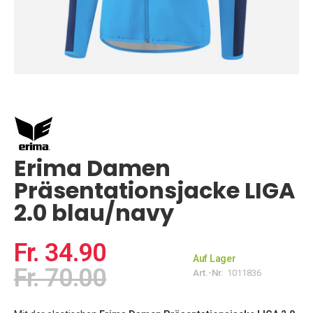
Zum
Anfang
der
Bildgalerie
springen
Erima Damen
Präsentationsjacke LIGA
2.0 blau/navy
Fr. 34.90
Auf Lager
Fr. 70.00
Art.-Nr.
1011836