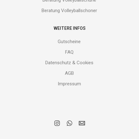
Beratung Volleyballschoner
WEITERE INFOS
Gutscheine
FAQ
Datenschutz & Cookies
AGB
Impressum
i
w
E
n
h
M
s
a
A
t
t
I