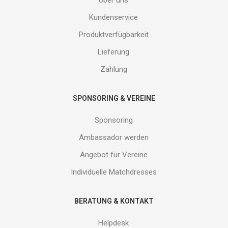
ein
und
Kundenservice
erhalte
Produktverfügbarkeit
Gutes
von
Lieferung
uns!
Zahlung
SPONSORING & VEREINE
Sponsoring
Ambassador werden
Angebot für Vereine
Individuelle Matchdresses
BERATUNG & KONTAKT
Helpdesk