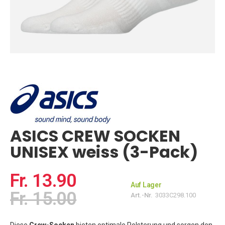
Zum
Anfang
der
Bildgalerie
springen
ASICS CREW SOCKEN
UNISEX weiss (3-Pack)
Fr. 13.90
Auf Lager
Fr. 15.00
Art.-Nr.
3033C298.100