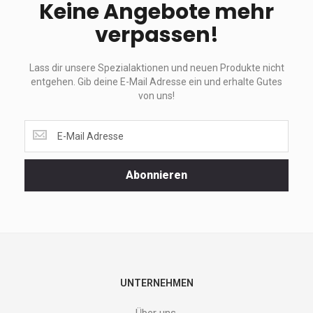
Keine Angebote mehr
verpassen!
Lass dir unsere Spezialaktionen und neuen Produkte nicht
entgehen. Gib deine E-Mail Adresse ein und erhalte Gutes
von uns!
Lass
dir
unsere
Spezialaktionen
Abonnieren
und
neuen
Produkte
nicht
entgehen.
Gib
deine
E-
UNTERNEHMEN
Mail
Adresse
Über uns