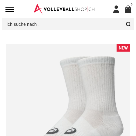
0
Mein
Konto
Ich
suche
nach...
Zum
NEW
Ende
der
Bildgalerie
springen