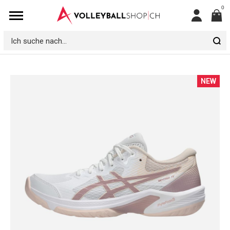
0
Mein
Konto
Ich
suche
nach...
Zum
NEW
Ende
der
Bildgalerie
springen