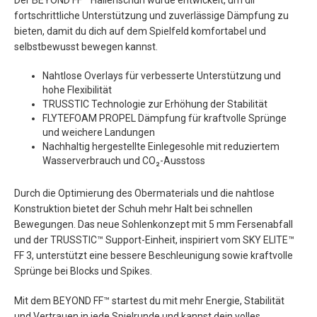
Der BEYOND FF™ Hallenschuh wurde entwickelt, um dir
fortschrittliche Unterstützung und zuverlässige Dämpfung zu
bieten, damit du dich auf dem Spielfeld komfortabel und
selbstbewusst bewegen kannst.
Nahtlose Overlays für verbesserte Unterstützung und
hohe Flexibilität
TRUSSTIC Technologie zur Erhöhung der Stabilität
FLYTEFOAM PROPEL Dämpfung für kraftvolle Sprünge
und weichere Landungen
Nachhaltig hergestellte Einlegesohle mit reduziertem
Wasserverbrauch und CO₂-Ausstoss
Durch die Optimierung des Obermaterials und die nahtlose
Konstruktion bietet der Schuh mehr Halt bei schnellen
Bewegungen. Das neue Sohlenkonzept mit 5 mm Fersenabfall
und der TRUSSTIC™ Support-Einheit, inspiriert vom SKY ELITE™
FF 3, unterstützt eine bessere Beschleunigung sowie kraftvolle
Sprünge bei Blocks und Spikes.
Mit dem BEYOND FF™ startest du mit mehr Energie, Stabilität
und Vertrauen in jede Spielrunde und kannst dein volles