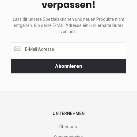
verpassen!
Lass dir unsere Spezialaktionen und neuen Produkte nicht
entgehen. Gib deine E-Mail Adresse ein und erhalte Gutes
von uns!
Lass
dir
unsere
Spezialaktionen
Abonnieren
und
neuen
Produkte
nicht
entgehen.
Gib
deine
E-
UNTERNEHMEN
Mail
Adresse
Über uns
ein
und
Kundenservice