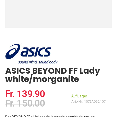
Zum
Anfang
der
Bildgalerie
springen
ASICS BEYOND FF Lady
white/morganite
Fr. 139.90
Auf Lager
Fr. 150.00
Art.-Nr.
1072A095.107