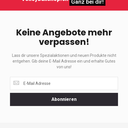
Ganz bei dir!
Keine Angebote mehr
verpassen!
Lass dir unsere Spezialaktionen und neuen Produkte nicht
entgehen. Gib deine E-Mail Adresse ein und erhalte Gutes
von uns!
Lass
dir
unsere
Spezialaktionen
Abonnieren
und
neuen
Produkte
nicht
entgehen.