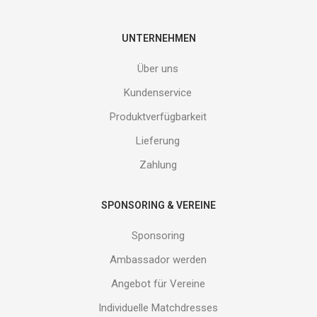
Gib
deine
E-
UNTERNEHMEN
Mail
Adresse
Über uns
ein
und
Kundenservice
erhalte
Produktverfügbarkeit
Gutes
von
Lieferung
uns!
Zahlung
SPONSORING & VEREINE
Sponsoring
Ambassador werden
Angebot für Vereine
Individuelle Matchdresses