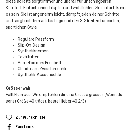
diese adilette sorgt immer und überall für unschlagbaren
Komfort. Einfach reinschlüpfen und wohlfühlen. So einfach kann
es sein. Sie ist angenehm leicht, dämpft jeden deiner Schritte
und sorgt mit dem adidas Logo und den 3-Streifen für coolen,
sportlichen Style.
Reguläre Passform
Slip-On-Design
Synthetikriemen
Textilfutter
Vorgeformtes Fussbett
Cloudfoam Zwischensohle
Synthetik-Aussensohle
Grössenwahl
Fällt klein aus. Wir empfehlen dir eine Grösse grösser. (Wenn du
sonst Größe 40 trägst, bestell lieber 40 2/3)
Zur Wunschliste
Facebook