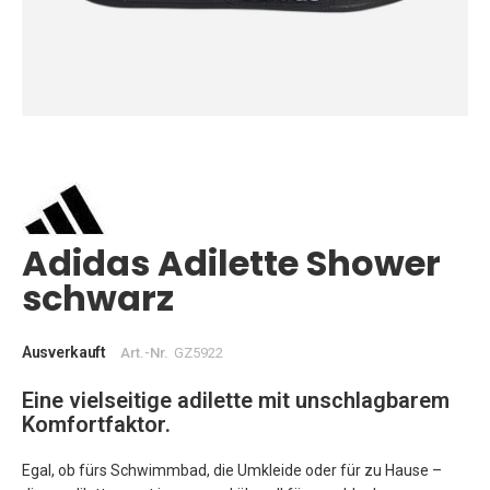
Zum
Anfang
der
Bildgalerie
springen
Adidas Adilette Shower
schwarz
Ausverkauft
Art.-Nr.
GZ5922
Eine vielseitige adilette mit unschlagbarem
Komfortfaktor.
Egal, ob fürs Schwimmbad, die Umkleide oder für zu Hause –