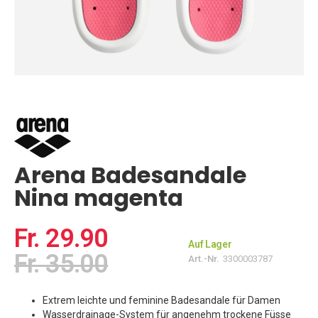
Zum
Anfang
der
Bildgalerie
springen
Arena Badesandale
Nina magenta
Fr. 29.90
Auf Lager
Fr. 35.00
Art.-Nr.
3300003787
Extrem leichte und feminine Badesandale für Damen
Wasserdrainage-System für angenehm trockene Füsse