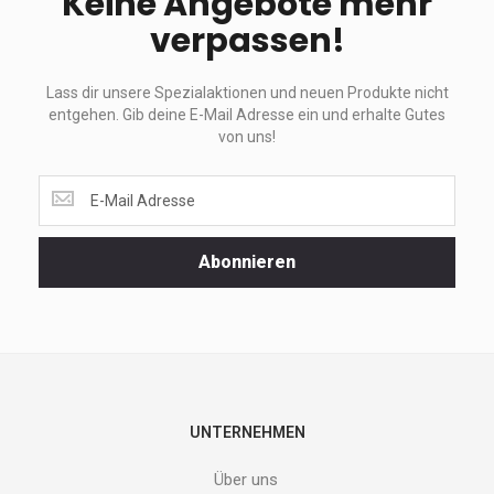
Keine Angebote mehr
verpassen!
Lass dir unsere Spezialaktionen und neuen Produkte nicht
entgehen. Gib deine E-Mail Adresse ein und erhalte Gutes
von uns!
Lass
dir
unsere
Spezialaktionen
Abonnieren
und
neuen
Produkte
nicht
entgehen.
Gib
deine
E-
UNTERNEHMEN
Mail
Adresse
Über uns
ein