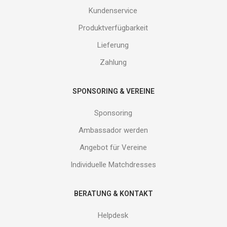
und
Kundenservice
erhalte
Produktverfügbarkeit
Gutes
von
Lieferung
uns!
Zahlung
SPONSORING & VEREINE
Sponsoring
Ambassador werden
Angebot für Vereine
Individuelle Matchdresses
BERATUNG & KONTAKT
Helpdesk