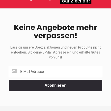
Ganz bei dir!
Keine Angebote mehr
verpassen!
Lass dir unsere Spezialaktionen und neuen Produkte nicht
entgehen. Gib deine E-Mail Adresse ein und erhalte Gutes
von uns!
Lass
dir
unsere
Spezialaktionen
Abonnieren
und
neuen
Produkte
nicht
entgehen.