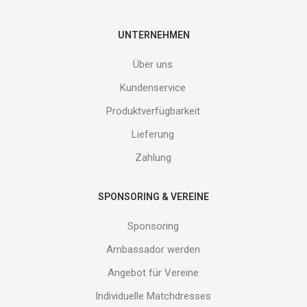
Gib
deine
E-
UNTERNEHMEN
Mail
Adresse
Über uns
ein
und
Kundenservice
erhalte
Produktverfügbarkeit
Gutes
von
Lieferung
uns!
Zahlung
SPONSORING & VEREINE
Sponsoring
Ambassador werden
Angebot für Vereine
Individuelle Matchdresses