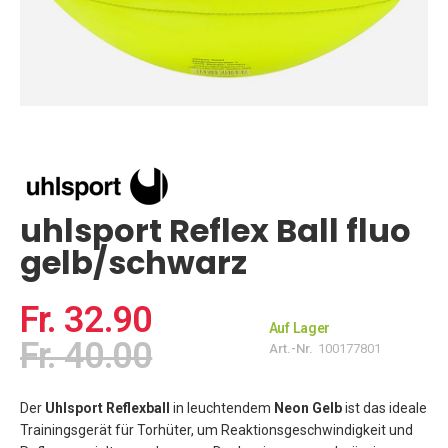
Zum
Anfang
der
Bildgalerie
springen
uhlsport Reflex Ball fluo
gelb/schwarz
Fr. 32.90
Auf Lager
Fr. 40.00
Art.-Nr.
100177801
Der
Uhlsport Reflexball
in leuchtendem
Neon Gelb
ist das ideale
Trainingsgerät für Torhüter, um Reaktionsgeschwindigkeit und