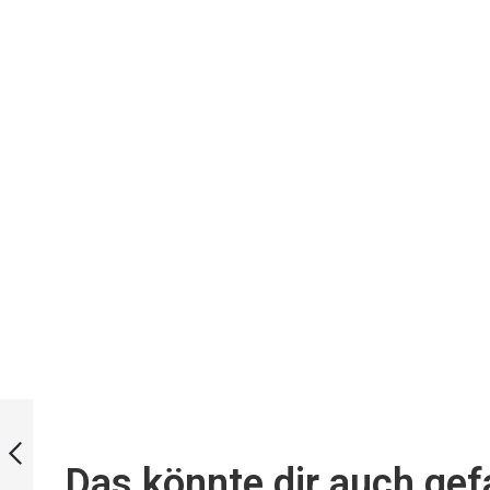
Fox40 Pfeife
Classic Official
yellow
Das könnte dir auch gefa