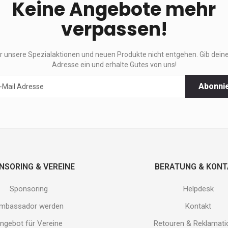
Keine Angebote mehr
verpassen!
ir unsere Spezialaktionen und neuen Produkte nicht entgehen. Gib deine
Adresse ein und erhalte Gutes von uns!
Abonni
ktionen
e
.
NSORING & VEREINE
BERATUNG & KON
Sponsoring
Helpdesk
mbassador werden
Kontakt
ngebot für Vereine
Retouren & Reklamat