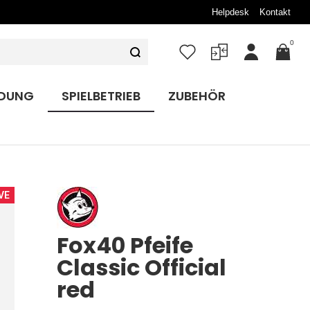
Helpdesk
Kontakt
0
Mein
Konto
IDUNG
SPIELBETRIEB
ZUBEHÖR
VE
Fox40 Pfeife
Classic Official
red