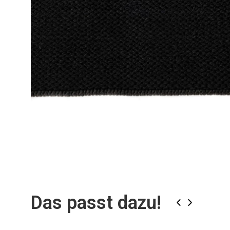
Zum
Anfang
der
Bildgalerie
springen
Das passt dazu!
‹
›