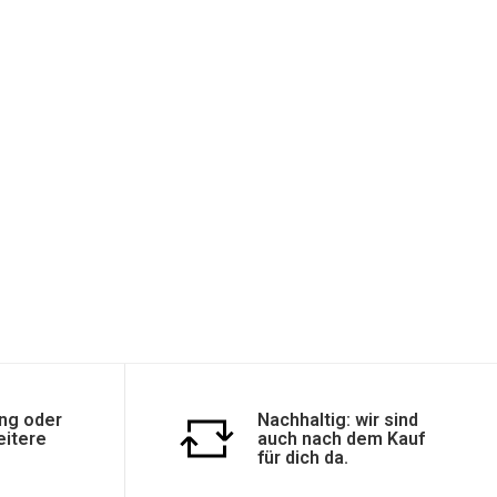
ng oder
Nachhaltig: wir sind
eitere
auch nach dem Kauf
für dich da.