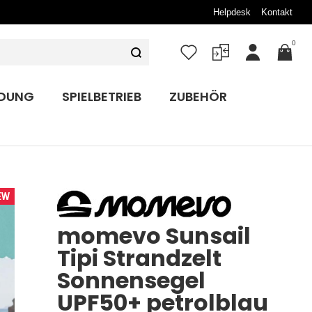
Helpdesk
Kontakt
0
Mein
Konto
IDUNG
SPIELBETRIEB
ZUBEHÖR
EW
momevo Sunsail
Tipi Strandzelt
Sonnensegel
UPF50+ petrolblau