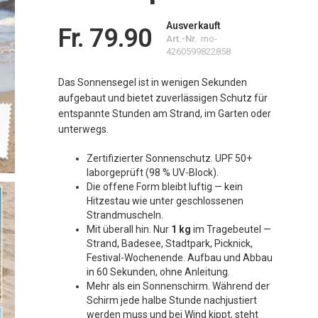
Ausverkauft
Fr. 79.90
Art.-Nr.
mo-
4260599822858
Das Sonnensegel ist in wenigen Sekunden
aufgebaut und bietet zuverlässigen Schutz für
entspannte Stunden am Strand, im Garten oder
unterwegs.
Zertifizierter Sonnenschutz. UPF 50+
laborgeprüft (98 % UV-Block).
Die offene Form bleibt luftig — kein
Hitzestau wie unter geschlossenen
Strandmuscheln.
Mit überall hin. Nur
1 kg
im Tragebeutel —
Strand, Badesee, Stadtpark, Picknick,
Festival-Wochenende. Aufbau und Abbau
in 60 Sekunden, ohne Anleitung.
Mehr als ein Sonnenschirm. Während der
Schirm jede halbe Stunde nachjustiert
werden muss und bei Wind kippt, steht