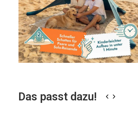
Zum
Anfang
der
Bildgalerie
Das passt dazu!
springen
‹
›