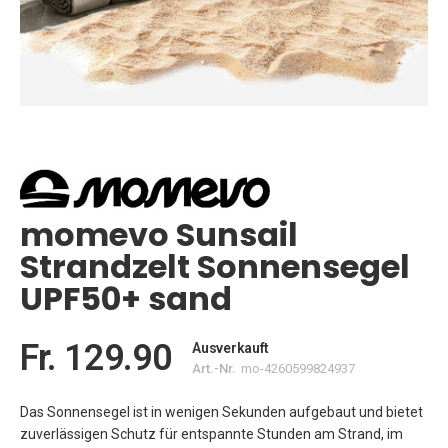
Zum
Anfang
der
Bildgalerie
springen
momevo Sunsail
Strandzelt Sonnensegel
UPF50+ sand
Fr. 129.90
Ausverkauft
Art.-Nr.
mo-4260599824937
Das Sonnensegel ist in wenigen Sekunden aufgebaut und bietet
zuverlässigen Schutz für entspannte Stunden am Strand, im