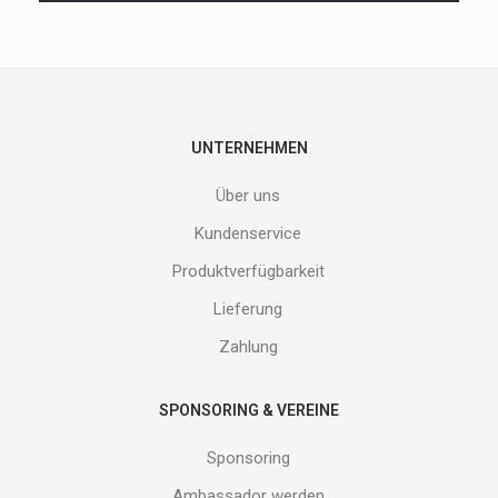
neuen
Produkte
nicht
entgehen.
Gib
deine
E-
UNTERNEHMEN
Mail
Adresse
Über uns
ein
und
Kundenservice
erhalte
Produktverfügbarkeit
Gutes
von
Lieferung
uns!
Zahlung
SPONSORING & VEREINE
Sponsoring
Ambassador werden