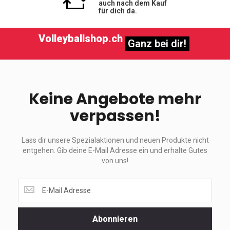
auch nach dem Kauf
für dich da.
Volleyballshop.ch
Ganz bei dir!
Keine Angebote mehr
verpassen!
Lass dir unsere Spezialaktionen und neuen Produkte nicht
entgehen. Gib deine E-Mail Adresse ein und erhalte Gutes
von uns!
Lass
dir
unsere
Spezialaktionen
Abonnieren
und