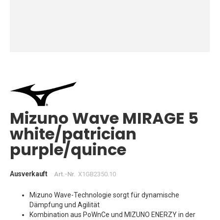
Zum
Anfang
der
Bildgalerie
springen
Mizuno Wave MIRAGE 5
white/patrician
purple/quince
Ausverkauft
Art.-Nr.
X1GB2350.10
Mizuno Wave-Technologie sorgt für dynamische
Dämpfung und Agilität
Kombination aus PoWnCe und MIZUNO ENERZY in der