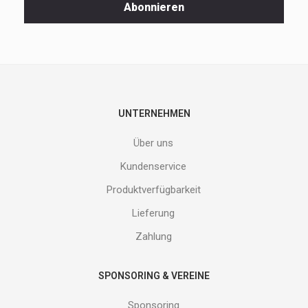
Spezialaktionen
Abonnieren
und
neuen
Produkte
nicht
entgehen.
Gib
deine
E-
UNTERNEHMEN
Mail
Adresse
Über uns
ein
und
Kundenservice
erhalte
Produktverfügbarkeit
Gutes
von
Lieferung
uns!
Zahlung
SPONSORING & VEREINE
Sponsoring