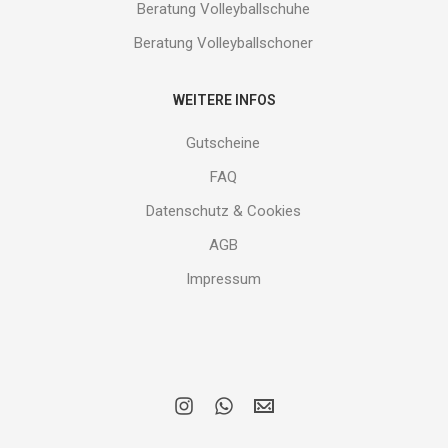
Beratung Volleyballschuhe
Beratung Volleyballschoner
WEITERE INFOS
Gutscheine
FAQ
Datenschutz & Cookies
AGB
Impressum
i
w
E
n
h
M
s
a
A