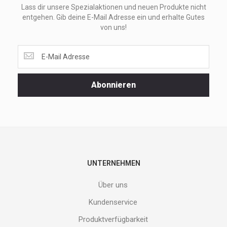
Lass dir unsere Spezialaktionen und neuen Produkte nicht
entgehen. Gib deine E-Mail Adresse ein und erhalte Gutes
von uns!
Lass
dir
unsere
Spezialaktionen
Abonnieren
und
neuen
Produkte
nicht
entgehen.
Gib
deine
E-
UNTERNEHMEN
Mail
Adresse
Über uns
ein
und
Kundenservice
erhalte
Produktverfügbarkeit
Gutes