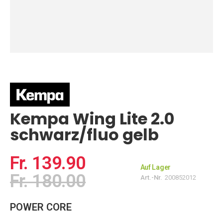
Zum
Anfang
der
Bildgalerie
springen
Kempa Wing Lite 2.0
schwarz/fluo gelb
Fr. 139.90
Auf Lager
Fr. 180.00
Art.-Nr.
200852012
POWER CORE