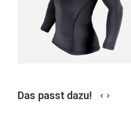
Zum
Anfang
der
Bildgalerie
Das passt dazu!
springen
‹
›