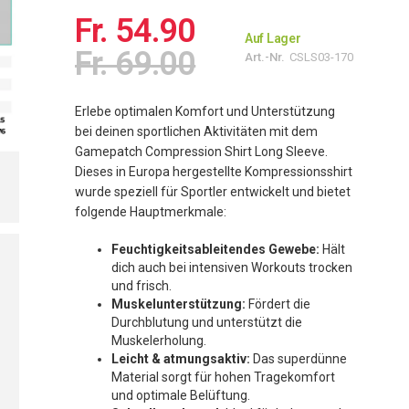
Fr. 54.90
Auf Lager
Fr. 69.00
Art.-Nr.
CSLS03-170
Erlebe optimalen Komfort und Unterstützung
bei deinen sportlichen Aktivitäten mit dem
Gamepatch Compression Shirt Long Sleeve.
Dieses in Europa hergestellte Kompressionsshirt
wurde speziell für Sportler entwickelt und bietet
folgende Hauptmerkmale:
Feuchtigkeitsableitendes Gewebe:
Hält
dich auch bei intensiven Workouts trocken
und frisch.
Muskelunterstützung:
Fördert die
Durchblutung und unterstützt die
Muskelerholung.
Leicht & atmungsaktiv:
Das superdünne
Material sorgt für hohen Tragekomfort
und optimale Belüftung.