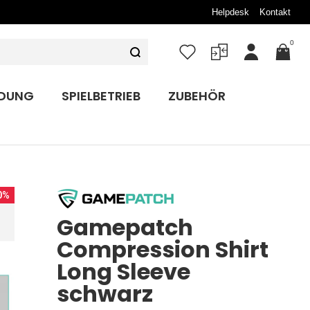
Helpdesk
Kontakt
0
Mein
Konto
IDUNG
SPIELBETRIEB
ZUBEHÖR
0%
Gamepatch
Compression Shirt
Long Sleeve
schwarz