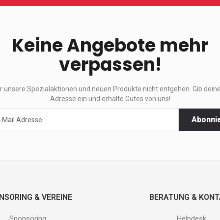
Keine Angebote mehr
verpassen!
ir unsere Spezialaktionen und neuen Produkte nicht entgehen. Gib deine
Adresse ein und erhalte Gutes von uns!
Abonni
ktionen
e
.
NSORING & VEREINE
BERATUNG & KON
Sponsoring
Helpdesk