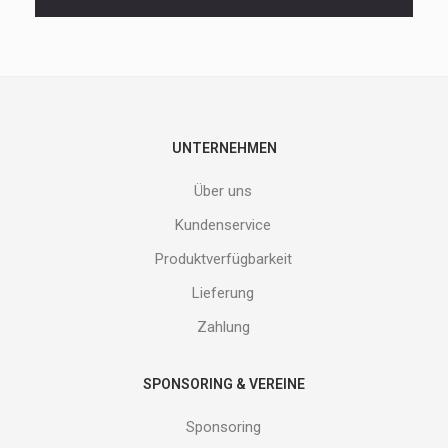
und
neuen
Produkte
nicht
entgehen.
Gib
deine
E-
UNTERNEHMEN
Mail
Adresse
Über uns
ein
und
Kundenservice
erhalte
Produktverfügbarkeit
Gutes
von
Lieferung
uns!
Zahlung
SPONSORING & VEREINE
Sponsoring