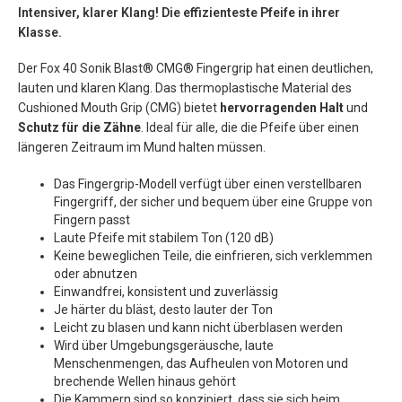
Intensiver, klarer Klang! Die effizienteste Pfeife in ihrer
Klasse.
Der Fox 40 Sonik Blast® CMG® Fingergrip hat einen deutlichen,
lauten und klaren Klang. Das thermoplastische Material des
Cushioned Mouth Grip (CMG) bietet
hervorragenden Halt
und
Schutz für die Zähne
. Ideal für alle, die die Pfeife über einen
längeren Zeitraum im Mund halten müssen.
Das Fingergrip-Modell verfügt über einen verstellbaren
Fingergriff, der sicher und bequem über eine Gruppe von
Fingern passt
Laute Pfeife mit stabilem Ton (120 dB)
Keine beweglichen Teile, die einfrieren, sich verklemmen
oder abnutzen
Einwandfrei, konsistent und zuverlässig
Je härter du bläst, desto lauter der Ton
Leicht zu blasen und kann nicht überblasen werden
Wird über Umgebungsgeräusche, laute
Menschenmengen, das Aufheulen von Motoren und
brechende Wellen hinaus gehört
Die Kammern sind so konzipiert, dass sie sich beim