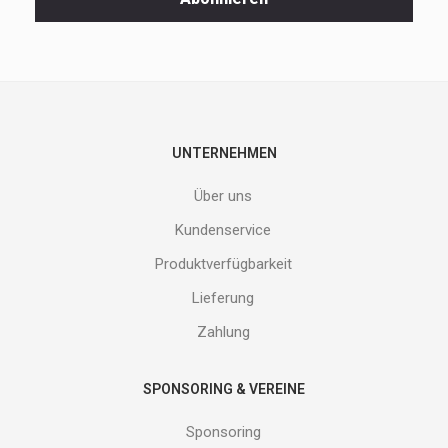
und
neuen
Produkte
nicht
entgehen.
Gib
deine
E-
UNTERNEHMEN
Mail
Adresse
Über uns
ein
und
Kundenservice
erhalte
Produktverfügbarkeit
Gutes
von
Lieferung
uns!
Zahlung
SPONSORING & VEREINE
Sponsoring