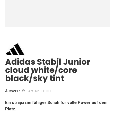
Zum
Anfang
der
Bildgalerie
springen
Adidas Stabil Junior
cloud white/core
black/sky tint
Ausverkauft
Art.-Nr.
ID1137
Ein strapazierfähiger Schuh für volle Power auf dem
Platz.