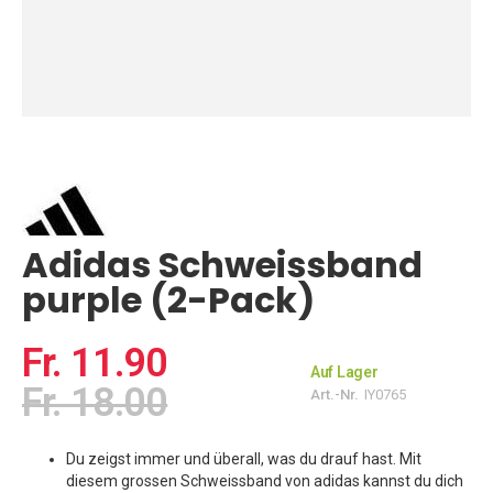
Zum
Anfang
der
Bildgalerie
springen
Adidas Schweissband
purple (2-Pack)
Fr. 11.90
Auf Lager
Fr. 18.00
Art.-Nr.
IY0765
Du zeigst immer und überall, was du drauf hast. Mit
diesem grossen Schweissband von adidas kannst du dich