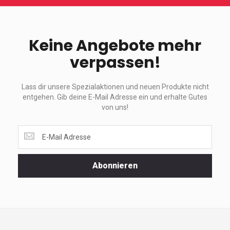
Keine Angebote mehr
verpassen!
Lass dir unsere Spezialaktionen und neuen Produkte nicht
entgehen. Gib deine E-Mail Adresse ein und erhalte Gutes
von uns!
Lass
dir
unsere
Spezialaktionen
Abonnieren
und
neuen
Produkte
nicht
entgehen.
Gib