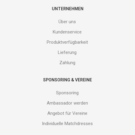
deine
E-
UNTERNEHMEN
Mail
Adresse
Über uns
ein
und
Kundenservice
erhalte
Produktverfügbarkeit
Gutes
von
Lieferung
uns!
Zahlung
SPONSORING & VEREINE
Sponsoring
Ambassador werden
Angebot für Vereine
Individuelle Matchdresses