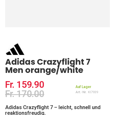
Zum
Anfang
der
Bildgalerie
springen
Adidas Crazyflight 7
Men orange/white
Fr. 159.90
Auf Lager
Fr. 170.00
Art.-Nr.
KI7939
Adidas Crazyflight 7 – leicht, schnell und
reaktionsfreudig.