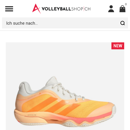
0
Mein
Konto
Ich
suche
nach...
Zum
NEW
Ende
der
Bildgalerie
springen