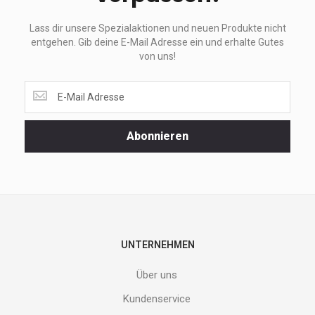
Lass dir unsere Spezialaktionen und neuen Produkte nicht
entgehen. Gib deine E-Mail Adresse ein und erhalte Gutes
von uns!
Lass
dir
unsere
Spezialaktionen
Abonnieren
und
neuen
Produkte
nicht
entgehen.
Gib
deine
E-
UNTERNEHMEN
Mail
Adresse
Über uns
ein
und
Kundenservice
erhalte