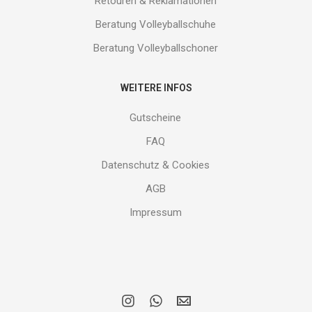
Retouren & Reklamationen
Beratung Volleyballschuhe
Beratung Volleyballschoner
WEITERE INFOS
Gutscheine
FAQ
Datenschutz & Cookies
AGB
Impressum
i
w
E